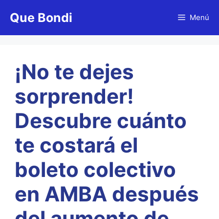
Saltar
Que Bondi
al
Menú
contenido
¡No te dejes
sorprender!
Descubre cuánto
te costará el
boleto colectivo
en AMBA después
del aumento de