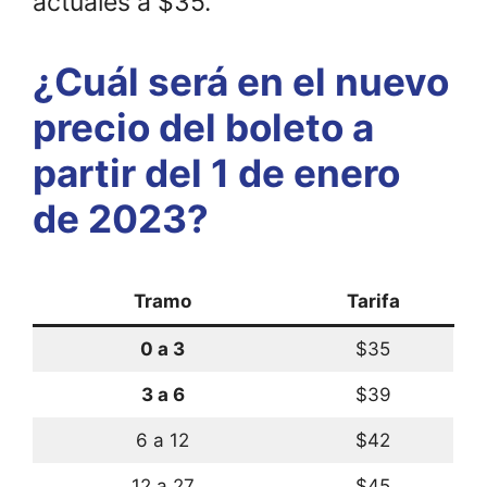
actuales a $35.
¿Cuál será en el nuevo
precio del boleto a
partir del 1 de enero
de 2023?
Tramo
Tarifa
0 a 3
$35
3 a 6
$39
6 a 12
$42
12 a 27
$45