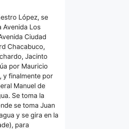
aestro López, se
la Avenida Los
 Avenida Ciudad
vard Chacabuco,
uchardo, Jacinto
núa por Mauricio
, y finalmente por
neral Manuel de
ua. Se toma la
donde se toma Juan
gua y se gira en la
ade), para