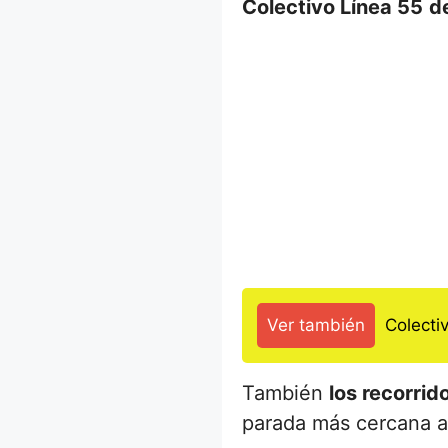
Colectivo Línea 55
d
Ver también
Colecti
También
los recorri
parada más cercana a