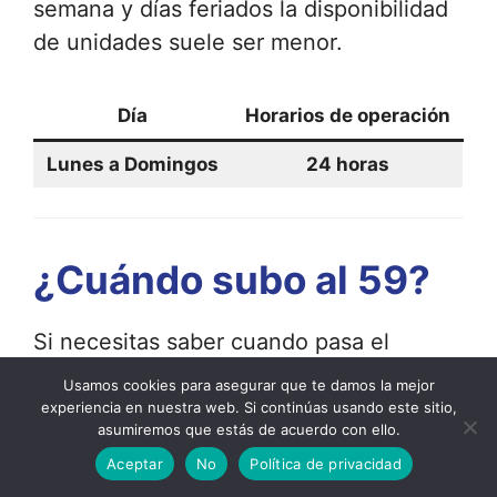
semana y días feriados la disponibilidad
de unidades suele ser menor.
Día
Horarios de operación
Lunes a Domingos
24 horas
¿Cuándo subo al 59?
Si necesitas saber cuando pasa el
colectivo 59 por un lugar especifico o
Usamos cookies para asegurar que te damos la mejor
saber cuanto tiempo de demora tiene
experiencia en nuestra web. Si continúas usando este sitio,
asumiremos que estás de acuerdo con ello.
presiona el siguiente botón y averígualo.
Aceptar
No
Política de privacidad